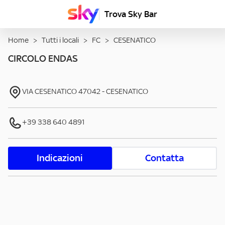
Trova Sky Bar
Home
>
Tutti i locali
>
FC
>
CESENATICO
CIRCOLO ENDAS
VIA CESENATICO
47042
-
CESENATICO
+39 338 640 4891
Indicazioni
Contatta