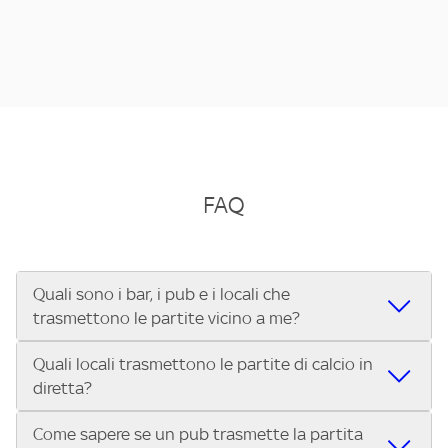
FAQ
Quali sono i bar, i pub e i locali che
trasmettono le partite vicino a me?
Quali locali trasmettono le partite di calcio in
Se cerchi un bar, pub, ristorante o locale vicino a te per
diretta?
vedere le partite di Serie A ENILIVE, la Serie C Sky Wifi, la
UEFA Champions League, la UEFA Europa League, la UEFA
Come sapere se un pub trasmette la partita
Vuoi sapere quali bar, pub o ristoranti mostrano le partite
Conference League, il Tennis, la Formula 1®, la MotoGP™ e