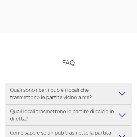
FAQ
Quali sono i bar, i pub e i locali che
trasmettono le partite vicino a me?
Quali locali trasmettono le partite di calcio in
Se cerchi un bar, pub, ristorante o locale vicino a te per
diretta?
vedere le partite di Serie A ENILIVE, la Serie C Sky Wifi, la
UEFA Champions League, la UEFA Europa League, la UEFA
Come sapere se un pub trasmette la partita
Vuoi sapere quali bar, pub o ristoranti mostrano le partite
Conference League, il Tennis, la Formula 1®, la MotoGP™ e