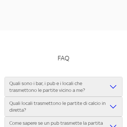
FAQ
Quali sono i bar, i pub e i locali che
trasmettono le partite vicino a me?
Quali locali trasmettono le partite di calcio in
Se cerchi un bar, pub, ristorante o locale vicino a te per
diretta?
vedere le partite di Serie A ENILIVE, la Serie C Sky Wifi, la
UEFA Champions League, la UEFA Europa League, la UEFA
Come sapere se un pub trasmette la partita
Vuoi sapere quali bar, pub o ristoranti mostrano le partite
Conference League, il Tennis, la Formula 1®, la MotoGP™ e