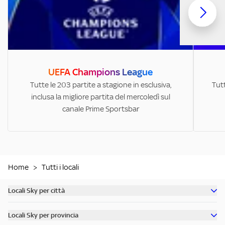
UEFA Champions League
Tutte le 203 partite a stagione in esclusiva,
Tutt
inclusa la migliore partita del mercoledì sul
canale Prime Sportsbar
Home
>
Tutti i locali
Locali Sky per città
Scopri tutti i bar di Milano
Locali Sky per provincia
Scopri tutti i bar di Roma