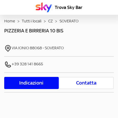
Trova Sky Bar
Home
>
Tutti i locali
>
CZ
>
SOVERATO
PIZZERIA E BIRRERIA 10 BIS
VIA IONIO
88068
-
SOVERATO
+39 328 141 8665
Indicazioni
Contatta