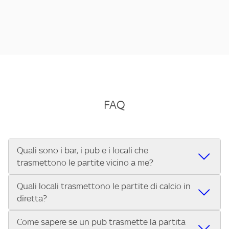
FAQ
Quali sono i bar, i pub e i locali che
trasmettono le partite vicino a me?
Quali locali trasmettono le partite di calcio in
Se cerchi un bar, pub, ristorante o locale vicino a te per
diretta?
vedere le partite di Serie A ENILIVE, la Serie C Sky Wifi, la
UEFA Champions League, la UEFA Europa League, la UEFA
Come sapere se un pub trasmette la partita
Vuoi sapere quali bar, pub o ristoranti mostrano le partite
Conference League, il Tennis, la Formula 1®, la MotoGP™ e