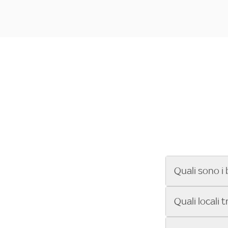
Quali sono i 
Se cerchi un ba
Quali locali 
ENILIVE, la Se
Conference Lea