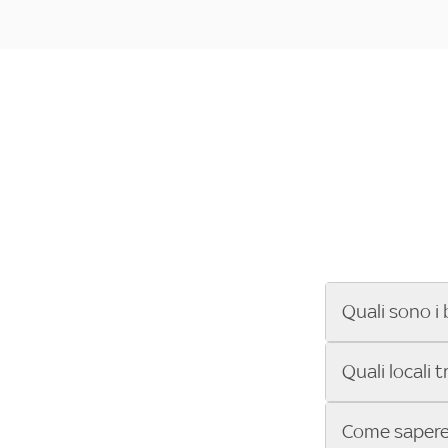
Quali sono i 
Se cerchi un ba
Quali locali 
ENILIVE, la Se
Conference Lea
Vuoi sapere qu
Come sapere 
Sky Bar ti aiut