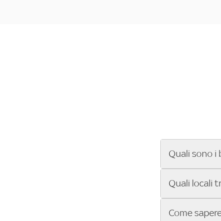
Quali sono i 
Se cerchi un ba
Quali locali 
ENILIVE, la Se
Conference Lea
Vuoi sapere qu
Come sapere 
Sky Bar ti aiut