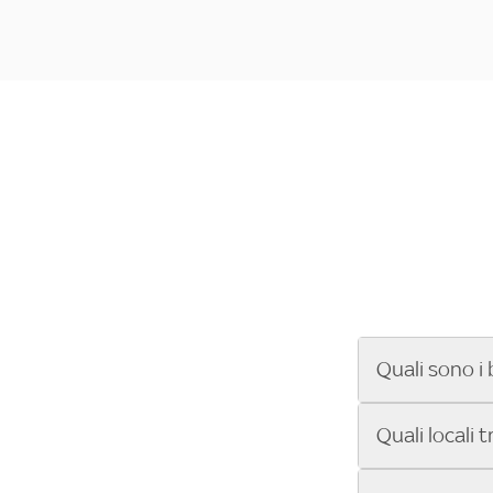
Quali sono i 
Se cerchi un ba
Quali locali 
ENILIVE, la Se
Conference Lea