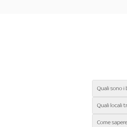
Quali sono i 
Se cerchi un ba
Quali locali 
ENILIVE, la Se
Conference Lea
Vuoi sapere qu
Come sapere 
Sky Bar ti aiut