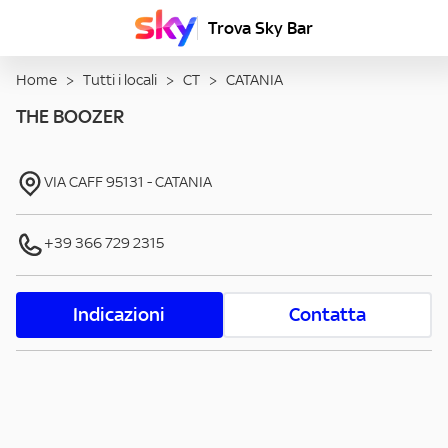
Trova Sky Bar
Home
>
Tutti i locali
>
CT
>
CATANIA
THE BOOZER
VIA CAFF
95131
-
CATANIA
+39 366 729 2315
Indicazioni
Contatta