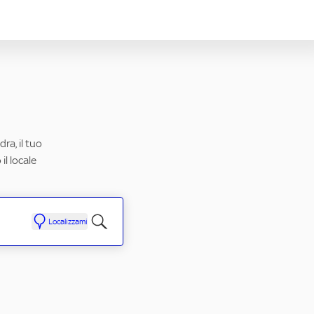
ra, il tuo
il locale
Localizzami