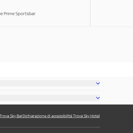
ale Prime Sportsbar
 Trova Sky Bar
Dichiarazione di accessibilità Trova Sky Hotel