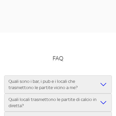
FAQ
Quali sono i bar, i pub e i locali che
trasmettono le partite vicino a me?
Quali locali trasmettono le partite di calcio in
Se cerchi un bar, pub, ristorante o locale vicino a te per
diretta?
vedere le partite di Serie A ENILIVE, la Serie C Sky Wifi, la
UEFA Champions League, la UEFA Europa League, la UEFA