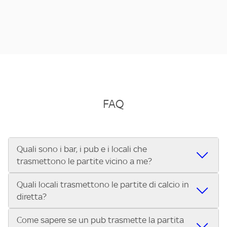
FAQ
Quali sono i bar, i pub e i locali che
trasmettono le partite vicino a me?
Quali locali trasmettono le partite di calcio in
Se cerchi un bar, pub, ristorante o locale vicino a te per
diretta?
vedere le partite di Serie A ENILIVE, la Serie C Sky Wifi, la
UEFA Champions League, la UEFA Europa League, la UEFA
Come sapere se un pub trasmette la partita
Vuoi sapere quali bar, pub o ristoranti mostrano le partite
Conference League, il Tennis, la Formula 1®, la MotoGP™ e