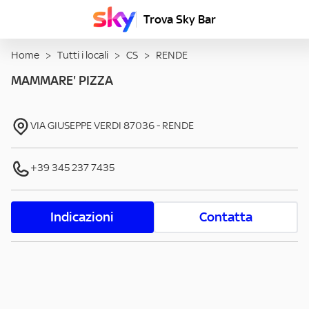
Trova Sky Bar
Home
>
Tutti i locali
>
CS
>
RENDE
MAMMARE' PIZZA
VIA GIUSEPPE VERDI
87036
-
RENDE
+39 345 237 7435
Indicazioni
Contatta