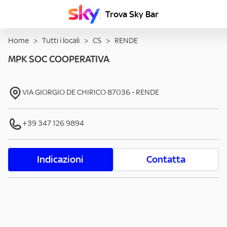
Trova Sky Bar
Home
>
Tutti i locali
>
CS
>
RENDE
MPK SOC COOPERATIVA
VIA GIORGIO DE CHIRICO
87036
-
RENDE
+39 347 126 9894
Indicazioni
Contatta