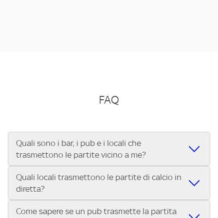
FAQ
Quali sono i bar, i pub e i locali che
trasmettono le partite vicino a me?
Quali locali trasmettono le partite di calcio in
Se cerchi un bar, pub, ristorante o locale vicino a te per
diretta?
vedere le partite di Serie A ENILIVE, la Serie C Sky Wifi, la
UEFA Champions League, la UEFA Europa League, la UEFA
Come sapere se un pub trasmette la partita
Vuoi sapere quali bar, pub o ristoranti mostrano le partite
Conference League, il Tennis, la Formula 1®, la MotoGP™ e