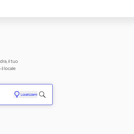
ra, il tuo
il locale
Localizzami