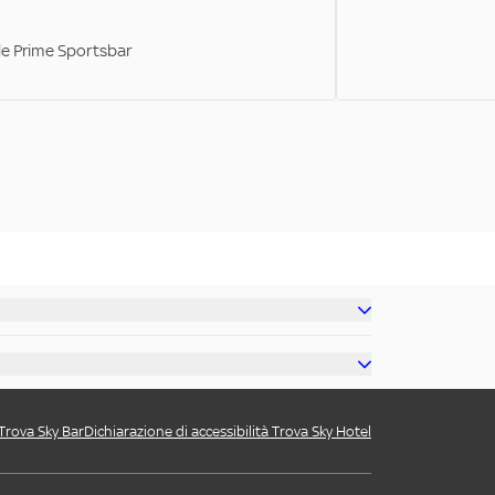
ale Prime Sportsbar
 Trova Sky Bar
Dichiarazione di accessibilità Trova Sky Hotel