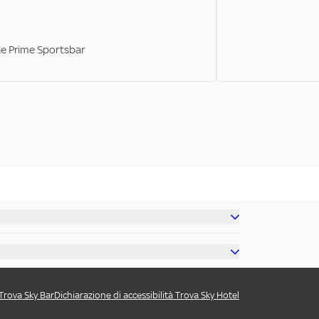
ale Prime Sportsbar
 Trova Sky Bar
Dichiarazione di accessibilità Trova Sky Hotel