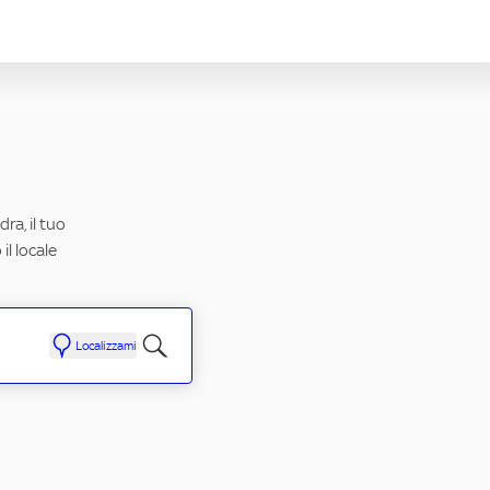
ra, il tuo
il locale
Localizzami