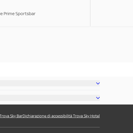
ale Prime Sportsbar
 Trova Sky Bar
Dichiarazione di accessibilità Trova Sky Hotel