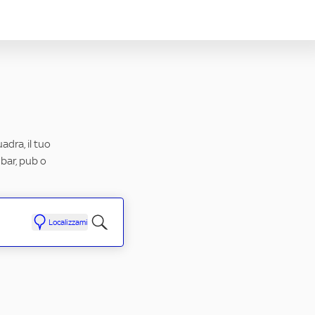
adra, il tuo
 bar, pub o
Localizzami