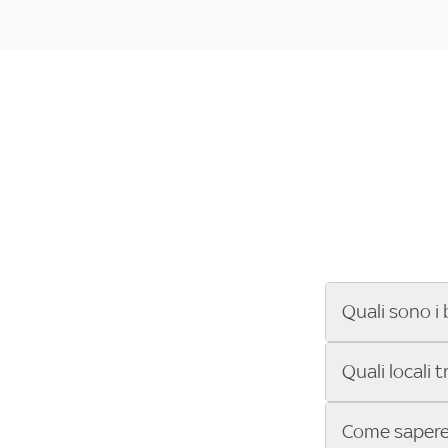
Quali sono i 
Se cerchi un ba
Quali locali 
ENILIVE, la Se
Conference Lea
Vuoi sapere qu
Come sapere 
Sky Bar ti aiut