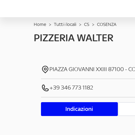
Home
>
Tutti i locali
>
CS
>
COSENZA
PIZZERIA WALTER
PIAZZA GIOVANNI XXIII
87100
-
C
+39 346 773 1182
Indicazioni