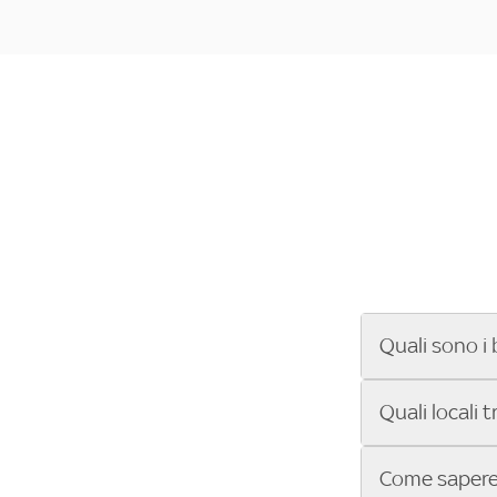
Quali sono i 
Se cerchi un ba
Quali locali 
ENILIVE, la Se
Conference Lea
Vuoi sapere qu
Come sapere 
Sky Bar ti aiut