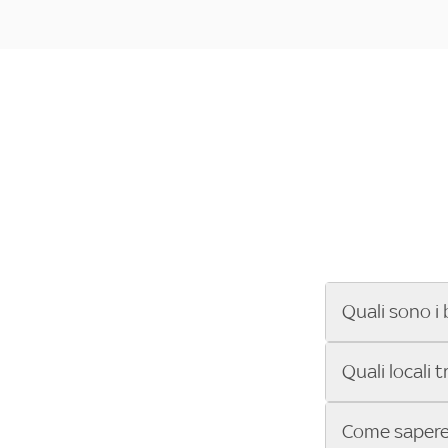
Quali sono i 
Se cerchi un ba
Quali locali 
ENILIVE, la Se
Conference Lea
Vuoi sapere qu
Come sapere 
Sky Bar ti aiut