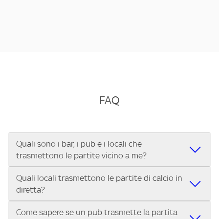
FAQ
Quali sono i bar, i pub e i locali che
trasmettono le partite vicino a me?
Quali locali trasmettono le partite di calcio in
Se cerchi un bar, pub, ristorante o locale vicino a te per
diretta?
vedere le partite di Serie A ENILIVE, la Serie C Sky Wifi, la
UEFA Champions League, la UEFA Europa League, la UEFA
Come sapere se un pub trasmette la partita
Vuoi sapere quali bar, pub o ristoranti mostrano le partite
Conference League, il Tennis, la Formula 1®, la MotoGP™ e