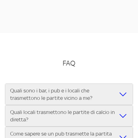
FAQ
Quali sono i bar, i pub e i locali che
trasmettono le partite vicino a me?
Quali locali trasmettono le partite di calcio in
Se cerchi un bar, pub, ristorante o locale vicino a te per
diretta?
vedere le partite di Serie A ENILIVE, la Serie C Sky Wifi, la
UEFA Champions League, la UEFA Europa League, la UEFA
Come sapere se un pub trasmette la partita
Vuoi sapere quali bar, pub o ristoranti mostrano le partite
Conference League, il Tennis, la Formula 1®, la MotoGP™ e