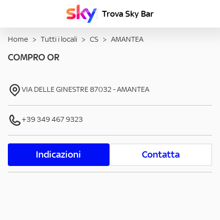
Trova Sky Bar
Home
>
Tutti i locali
>
CS
>
AMANTEA
COMPRO OR
VIA DELLE GINESTRE
87032
-
AMANTEA
+39 349 467 9323
Indicazioni
Contatta