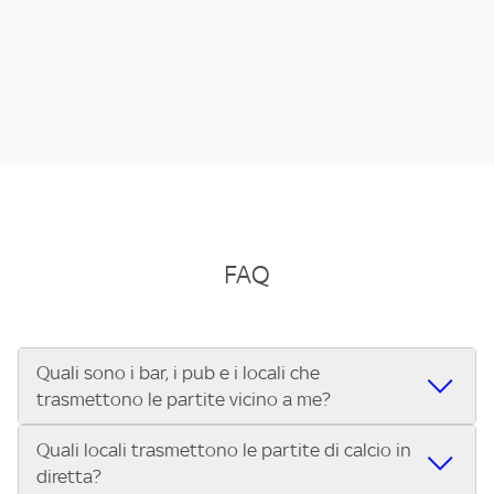
FAQ
Quali sono i bar, i pub e i locali che
trasmettono le partite vicino a me?
Quali locali trasmettono le partite di calcio in
Se cerchi un bar, pub, ristorante o locale vicino a te per
diretta?
vedere le partite di Serie A ENILIVE, la Serie C Sky Wifi, la