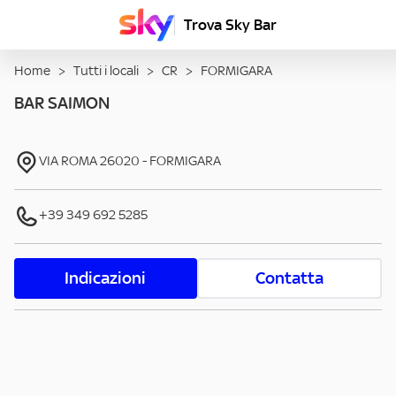
Trova Sky Bar
Home
>
Tutti i locali
>
CR
>
FORMIGARA
BAR SAIMON
VIA ROMA
26020
-
FORMIGARA
+39 349 692 5285
Indicazioni
Contatta