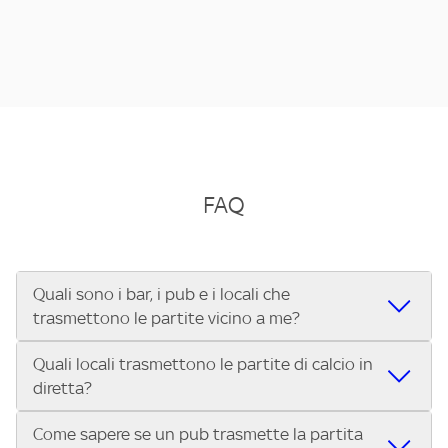
FAQ
Quali sono i bar, i pub e i locali che
trasmettono le partite vicino a me?
Quali locali trasmettono le partite di calcio in
Se cerchi un bar, pub, ristorante o locale vicino a te per
diretta?
vedere le partite di Serie A ENILIVE, la Serie C Sky Wifi, la
UEFA Champions League, la UEFA Europa League, la UEFA
Come sapere se un pub trasmette la partita
Vuoi sapere quali bar, pub o ristoranti mostrano le partite
Conference League, il Tennis, la Formula 1®, la MotoGP™ e