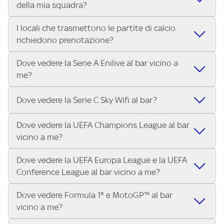
della mia squadra?
in diretta? Con Trova Sky Bar, puoi trovare i locali che
tutto lo sport di Sky, Trova Sky Bar ti aiuta a individuarlo in
trasmettono la Serie A ENILIVE, le Coppe Europee e il
pochi secondi! Ti basta inserire il tuo indirizzo nella barra
I locali che trasmettono le partite di calcio
Grazie a Trova Sky Bar, trovare un pub che trasmette la
meglio dello sport Sky in pochi secondi! Inserisci il tuo
di ricerca e scoprire subito il locale più vicino dove vivere il
richiedono prenotazione?
partita della tua squadra è facilissimo! Inserisci il tuo
indirizzo e scopri subito dove vedere il match.
match con altri tifosi.
indirizzo e scopri in pochi secondi quali locali vicini a te
Dove vedere la Serie A Enilive al bar vicino a
Alcuni locali possono richiedere la prenotazione,
stanno trasmettendo il match.
me?
specialmente per i big match. Ti consigliamo di contattare
direttamente il bar o pub che trovi su Trova Sky Bar per
Con Trova Sky Bar trovi in pochi secondi i locali abbonati a
verificare disponibilità e posti a sedere.
Dove vedere la Serie C Sky Wifi al bar?
Sky Business che trasmettono tutte le 10 partite di ogni
turno di Serie A Enilive. Inserisci il tuo indirizzo nella barra
Dove vedere la UEFA Champions League al bar
Nei locali Sky puoi guardare tutta la Serie C Sky Wifi. Cerca il
di ricerca e scegli il bar, pub o ristorante più vicino.
vicino a me?
tuo indirizzo su Trova Sky Bar e scopri i bar e i locali più
vicini a te che trasmettono il campionato di Serie C.
Dove vedere la UEFA Europa League e la UEFA
Nei locali Sky puoi guardare tutta la UEFA Champions
Conference League al bar vicino a me?
League. Cerca il tuo indirizzo su Trova Sky Bar e scopri i bar
e i locali più vicini a te che trasmettono la UEFA
Dove vedere Formula 1® e MotoGP™ al bar
Nei locali Sky puoi guardare tutta la UEFA Europa League
Champions League.
vicino a me?
e la UEFA Conference League. Cerca il tuo indirizzo su
Trova Sky Bar e scopri i bar e i locali più vicini a te che