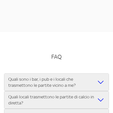
FAQ
Quali sono i bar, i pub e i locali che
trasmettono le partite vicino a me?
Quali locali trasmettono le partite di calcio in
Se cerchi un bar, pub, ristorante o locale vicino a te per
diretta?
vedere le partite di Serie A ENILIVE, la Serie C Sky Wifi, la
UEFA Champions League, la UEFA Europa League, la UEFA