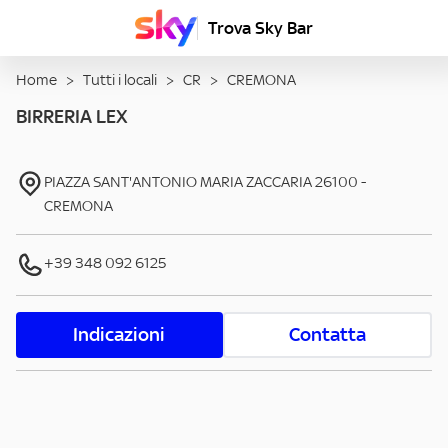
Trova Sky Bar
Home
>
Tutti i locali
>
CR
>
CREMONA
BIRRERIA LEX
PIAZZA SANT'ANTONIO MARIA ZACCARIA
26100
-
CREMONA
+39 348 092 6125
Indicazioni
Contatta