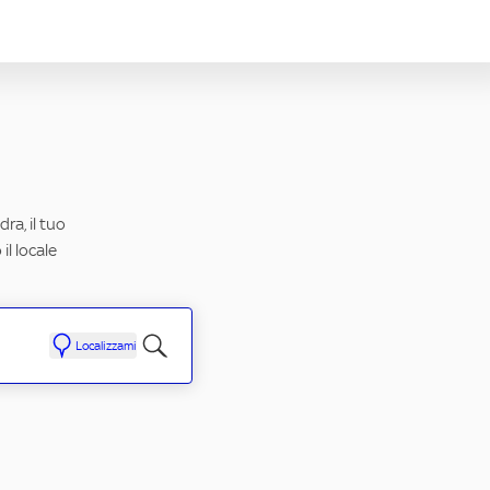
ra, il tuo
il locale
Localizzami