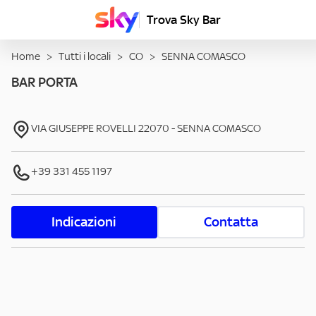
Trova Sky Bar
Home
>
Tutti i locali
>
CO
>
SENNA COMASCO
BAR PORTA
VIA GIUSEPPE ROVELLI
22070
-
SENNA COMASCO
+39 331 455 1197
Indicazioni
Contatta