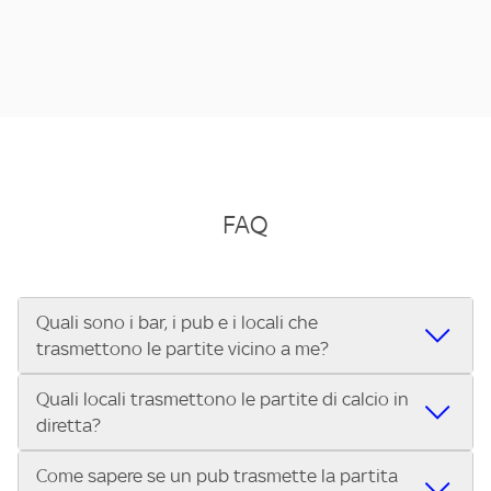
FAQ
Quali sono i bar, i pub e i locali che
trasmettono le partite vicino a me?
Quali locali trasmettono le partite di calcio in
Se cerchi un bar, pub, ristorante o locale vicino a te per
diretta?
vedere le partite di Serie A ENILIVE, la Serie C Sky Wifi, la
UEFA Champions League, la UEFA Europa League, la UEFA
Come sapere se un pub trasmette la partita
Vuoi sapere quali bar, pub o ristoranti mostrano le partite
Conference League, il Tennis, la Formula 1®, la MotoGP™ e