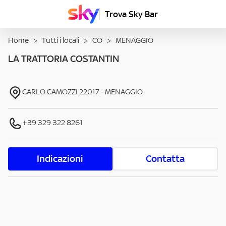
Trova Sky Bar
Home
>
Tutti i locali
>
CO
>
MENAGGIO
LA TRATTORIA COSTANTIN
CARLO CAMOZZI
22017
-
MENAGGIO
+39 329 322 8261
Indicazioni
Contatta