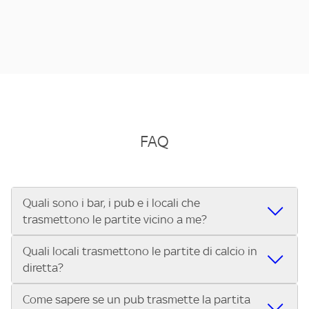
FAQ
Quali sono i bar, i pub e i locali che
trasmettono le partite vicino a me?
Quali locali trasmettono le partite di calcio in
Se cerchi un bar, pub, ristorante o locale vicino a te per
diretta?
vedere le partite di Serie A ENILIVE, la Serie C Sky Wifi, la
UEFA Champions League, la UEFA Europa League, la UEFA
Come sapere se un pub trasmette la partita
Vuoi sapere quali bar, pub o ristoranti mostrano le partite
Conference League, il Tennis, la Formula 1®, la MotoGP™ e