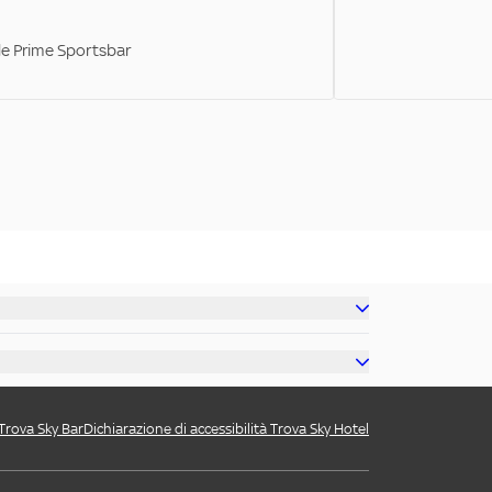
ale Prime Sportsbar
 Trova Sky Bar
Dichiarazione di accessibilità Trova Sky Hotel