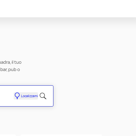
adra, il tuo
 bar, pub o
Localizzami