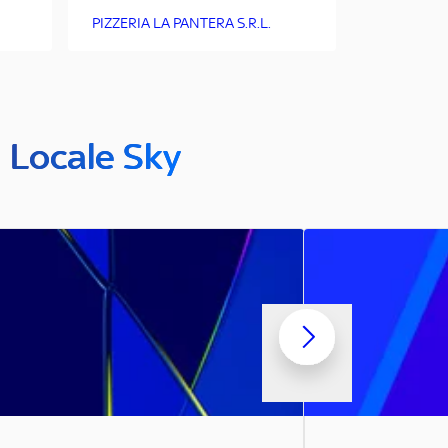
PIZZERIA LA PANTERA S.R.L.
n Locale Sky