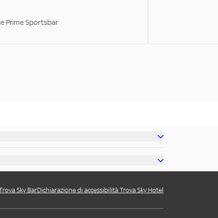
ale Prime Sportsbar
 Trova Sky Bar
Dichiarazione di accessibilità Trova Sky Hotel