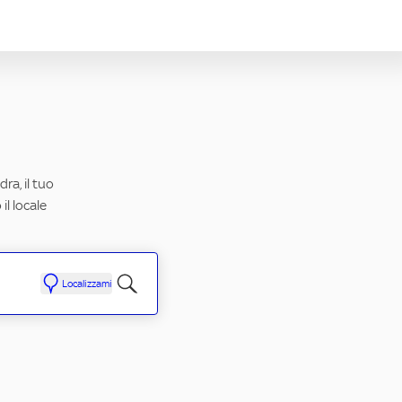
ra, il tuo
il locale
Localizzami