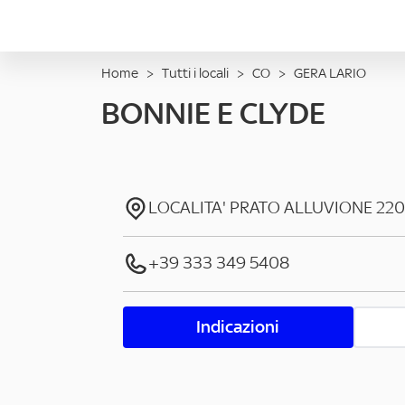
Home
>
Tutti i locali
>
CO
>
GERA LARIO
BONNIE E CLYDE
LOCALITA' PRATO ALLUVIONE
220
+39 333 349 5408
Indicazioni