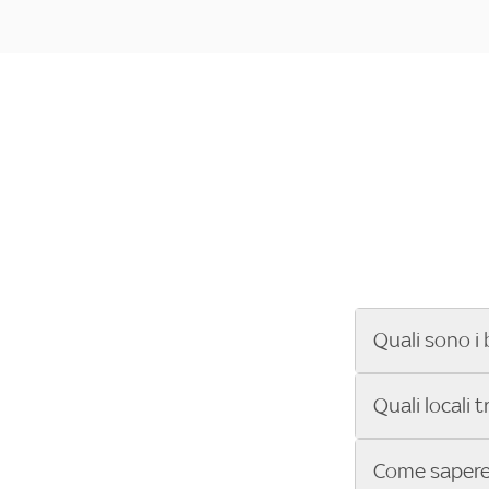
Quali sono i 
Se cerchi un ba
Quali locali 
ENILIVE, la Se
Conference Lea
Vuoi sapere qu
Come sapere 
Sky Bar ti aiut