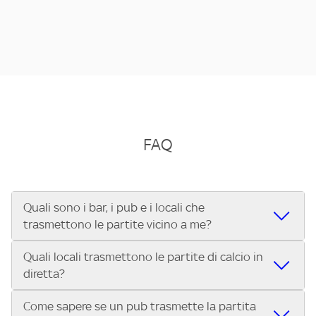
FAQ
Quali sono i bar, i pub e i locali che
trasmettono le partite vicino a me?
Quali locali trasmettono le partite di calcio in
Se cerchi un bar, pub, ristorante o locale vicino a te per
diretta?
vedere le partite di Serie A ENILIVE, la Serie C Sky Wifi, la
UEFA Champions League, la UEFA Europa League, la UEFA
Come sapere se un pub trasmette la partita
Vuoi sapere quali bar, pub o ristoranti mostrano le partite
Conference League, il Tennis, la Formula 1®, la MotoGP™ e