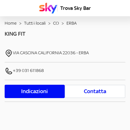
Trova Sky Bar
Home
>
Tutti i locali
>
CO
>
ERBA
KING FIT
VIA CASCINA CALIFORNIA
22036
-
ERBA
+39 031 611868
Indicazioni
Contatta