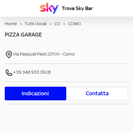
Trova Sky Bar
Home
>
Tutti i locali
>
CO
>
COMO
PIZZA GARAGE
Via Pasquali Paoli
22100
-
Como
+39 348 933 3508
Indicazioni
Contatta