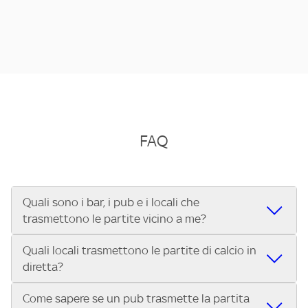
FAQ
Quali sono i bar, i pub e i locali che
trasmettono le partite vicino a me?
Quali locali trasmettono le partite di calcio in
Se cerchi un bar, pub, ristorante o locale vicino a te per
diretta?
vedere le partite di Serie A ENILIVE, la Serie C Sky Wifi, la
UEFA Champions League, la UEFA Europa League, la UEFA
Come sapere se un pub trasmette la partita
Vuoi sapere quali bar, pub o ristoranti mostrano le partite
Conference League, il Tennis, la Formula 1®, la MotoGP™ e