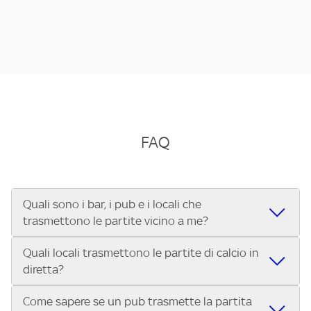
FAQ
Quali sono i bar, i pub e i locali che
trasmettono le partite vicino a me?
Quali locali trasmettono le partite di calcio in
Se cerchi un bar, pub, ristorante o locale vicino a te per
diretta?
vedere le partite di Serie A ENILIVE, la Serie C Sky Wifi, la
UEFA Champions League, la UEFA Europa League, la UEFA
Come sapere se un pub trasmette la partita
Vuoi sapere quali bar, pub o ristoranti mostrano le partite
Conference League, il Tennis, la Formula 1®, la MotoGP™ e