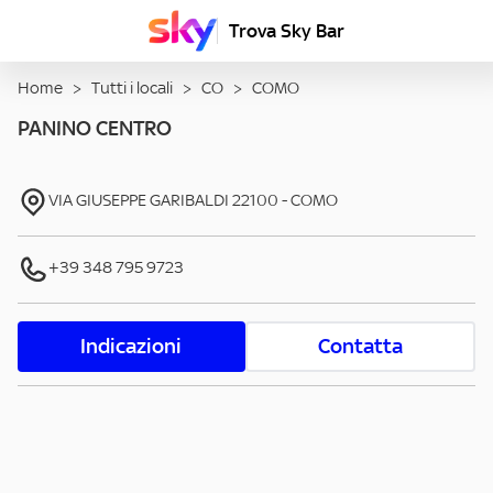
Trova Sky Bar
Home
>
Tutti i locali
>
CO
>
COMO
PANINO CENTRO
VIA GIUSEPPE GARIBALDI
22100
-
COMO
+39 348 795 9723
Indicazioni
Contatta