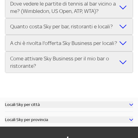
Dove vedere le partite di tennis al bar vicino a
Nei locali Sky puoi guardare tutti i Gran Premi di Formula 1®
trasmettono le Coppe Europee.
me? (Wimbledon, US Open, ATP, WTA)?
e MotoGP™ in diretta. Inserisci il tuo indirizzo su Trova Sky
Bar e scegli il bar o ristorante più vicino che trasmette tutti
Nei locali Sky puoi guardare Wimbledon, lo US Open, i
i Gran Premi della stagione.
Quanto costa Sky per bar, ristoranti e locali?
tornei dell’ATP Tour e del WTA Tour, oltre alle Finals. Cerca il
tuo indirizzo su Trova Sky Bar e scopri subito dove vedere
L’abbonamento Sky Business per bar, ristoranti, pub e
A chi è rivolta l'offerta Sky Business per locali?
le partite di tennis nel locale più vicino.
locali costa 299€ al mese per 12 mesi. Con questa offerta
puoi trasmettere nel tuo locale:
Come attivare Sky Business per il mio bar o
L'offerta Sky Business è riservata ai pubblici esercizi aperti
Tutta la Serie A ENILIVE, la UEFA Champions League, la
ristorante?
al pubblico per la somministrazione di cibi, bevande e altri
UEFA Europa League e la UEFA Conference League.
servizi, tra cui:
I migliori eventi sportivi internazionali: Premier League,
Attivare Sky Business è semplice:
Bar, pub, ristoranti, pizzerie
Bundesliga, NBA, Formula 1, MotoGP, tennis e molto altro.
Contatta Sky e scegli il pacchetto più adatto al tuo
Circoli sportivi, sale giochi, punti vendita, associazioni
Approfondimenti sportivi su Sky Sport 24.
locale.
Se hai un locale e vuoi offrire ai tuoi clienti il meglio
Scopri tutti i dettagli dell’offerta e porta il grande
Ricevi l’installazione del servizio nel tuo bar, pub o
dello sport in diretta, scopri subito l’offerta Sky Business
Locali Sky per città
sport nel tuo locale.
ristorante.
per locali
Scopri tutti i bar di Milano
Inizia a trasmettere gli eventi sportivi per i tuoi clienti.
Locali Sky per provincia
Scopri tutti i bar di Roma
Chiama il numero dedicato o visita il sito per attivare
Scopri tutti i bar in provincia di Milano
Scopri tutti i bar di Torino
Sky Business oggi stesso!
Scopri tutti i bar in provincia di Roma