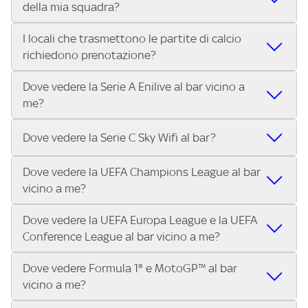
della mia squadra?
in diretta? Con Trova Sky Bar, puoi trovare i locali che
tutto lo sport di Sky, Trova Sky Bar ti aiuta a individuarlo in
trasmettono la Serie A ENILIVE, le Coppe Europee e il
pochi secondi! Ti basta inserire il tuo indirizzo nella barra
I locali che trasmettono le partite di calcio
Grazie a Trova Sky Bar, trovare un pub che trasmette la
meglio dello sport Sky in pochi secondi! Inserisci il tuo
di ricerca e scoprire subito il locale più vicino dove vivere il
richiedono prenotazione?
partita della tua squadra è facilissimo! Inserisci il tuo
indirizzo e scopri subito dove vedere il match.
match con altri tifosi.
indirizzo e scopri in pochi secondi quali locali vicini a te
Dove vedere la Serie A Enilive al bar vicino a
Alcuni locali possono richiedere la prenotazione,
stanno trasmettendo il match.
me?
specialmente per i big match. Ti consigliamo di contattare
direttamente il bar o pub che trovi su Trova Sky Bar per
Con Trova Sky Bar trovi in pochi secondi i locali abbonati a
verificare disponibilità e posti a sedere.
Dove vedere la Serie C Sky Wifi al bar?
Sky Business che trasmettono tutte le 10 partite di ogni
turno di Serie A Enilive. Inserisci il tuo indirizzo nella barra
Dove vedere la UEFA Champions League al bar
Nei locali Sky puoi guardare tutta la Serie C Sky Wifi. Cerca il
di ricerca e scegli il bar, pub o ristorante più vicino.
vicino a me?
tuo indirizzo su Trova Sky Bar e scopri i bar e i locali più
vicini a te che trasmettono il campionato di Serie C.
Dove vedere la UEFA Europa League e la UEFA
Nei locali Sky puoi guardare tutta la UEFA Champions
Conference League al bar vicino a me?
League. Cerca il tuo indirizzo su Trova Sky Bar e scopri i bar
e i locali più vicini a te che trasmettono la UEFA
Dove vedere Formula 1® e MotoGP™ al bar
Nei locali Sky puoi guardare tutta la UEFA Europa League
Champions League.
vicino a me?
e la UEFA Conference League. Cerca il tuo indirizzo su
Trova Sky Bar e scopri i bar e i locali più vicini a te che