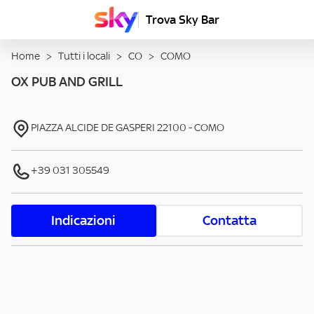
Trova Sky Bar
Home
>
Tutti i locali
>
CO
>
COMO
OX PUB AND GRILL
PIAZZA ALCIDE DE GASPERI
22100
-
COMO
+39 031 305549
Indicazioni
Contatta