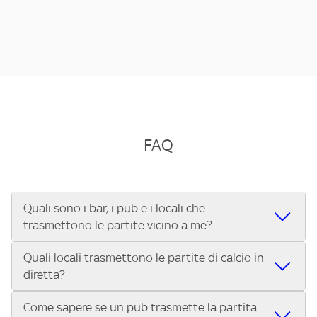
FAQ
Quali sono i bar, i pub e i locali che
trasmettono le partite vicino a me?
Quali locali trasmettono le partite di calcio in
Se cerchi un bar, pub, ristorante o locale vicino a te per
diretta?
vedere le partite di Serie A ENILIVE, la Serie C Sky Wifi, la
UEFA Champions League, la UEFA Europa League, la UEFA
Come sapere se un pub trasmette la partita
Vuoi sapere quali bar, pub o ristoranti mostrano le partite
Conference League, il Tennis, la Formula 1®, la MotoGP™ e