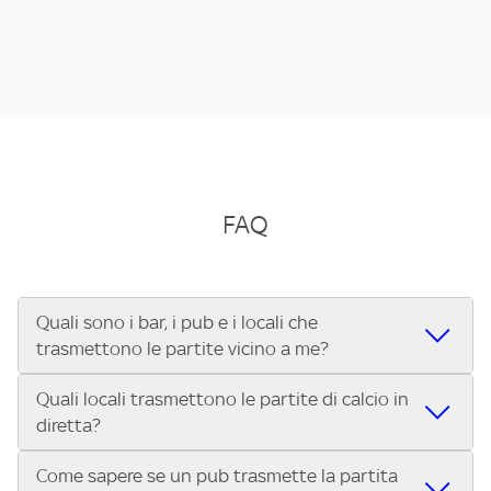
FAQ
Quali sono i bar, i pub e i locali che
trasmettono le partite vicino a me?
Quali locali trasmettono le partite di calcio in
Se cerchi un bar, pub, ristorante o locale vicino a te per
diretta?
vedere le partite di Serie A ENILIVE, la Serie C Sky Wifi, la
UEFA Champions League, la UEFA Europa League, la UEFA
Come sapere se un pub trasmette la partita
Vuoi sapere quali bar, pub o ristoranti mostrano le partite
Conference League, il Tennis, la Formula 1®, la MotoGP™ e