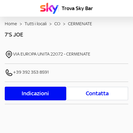
Trova Sky Bar
Home
>
Tutti i locali
>
CO
>
CERMENATE
7'S JOE
VIA EUROPA UNITA
22072
-
CERMENATE
+39 392 353 8591
Indicazioni
Contatta