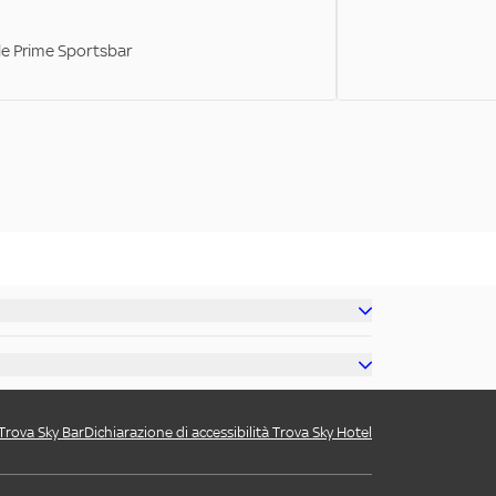
ale Prime Sportsbar
 Trova Sky Bar
Dichiarazione di accessibilità Trova Sky Hotel