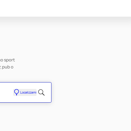
tuo sport
r, pub o
Localizzami