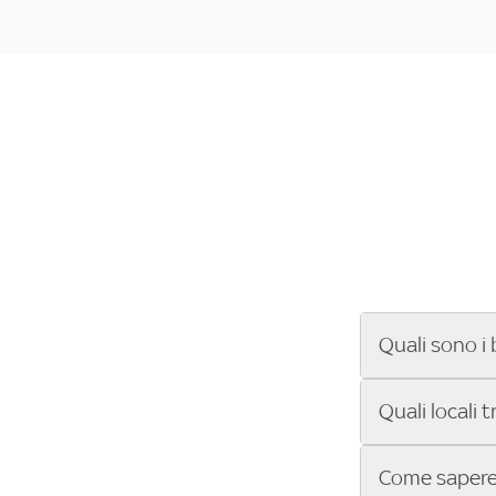
Quali sono i 
Se cerchi un ba
Quali locali 
ENILIVE, la Se
Conference Lea
Vuoi sapere qu
Come sapere 
Sky Bar ti aiut