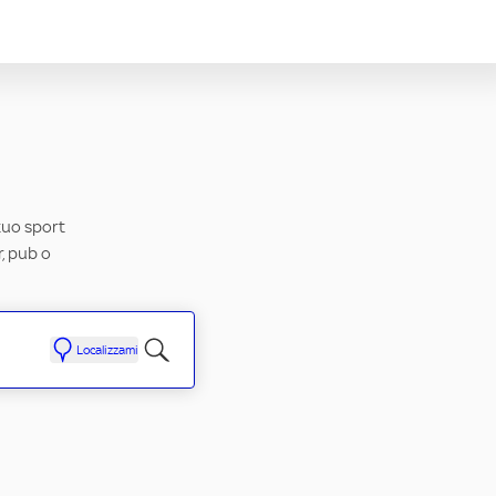
 tuo sport
r, pub o
Localizzami