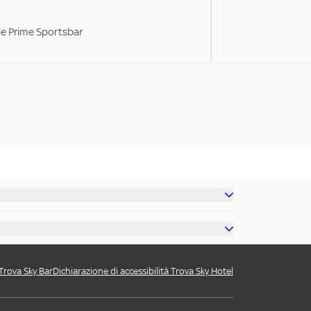
ale Prime Sportsbar
 Trova Sky Bar
Dichiarazione di accessibilità Trova Sky Hotel