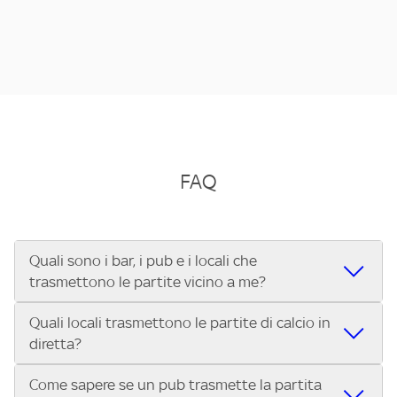
FAQ
Quali sono i bar, i pub e i locali che
trasmettono le partite vicino a me?
Quali locali trasmettono le partite di calcio in
Se cerchi un bar, pub, ristorante o locale vicino a te per
diretta?
vedere le partite di Serie A ENILIVE, la Serie C Sky Wifi, la
UEFA Champions League, la UEFA Europa League, la UEFA
Come sapere se un pub trasmette la partita
Vuoi sapere quali bar, pub o ristoranti mostrano le partite
Conference League, il Tennis, la Formula 1®, la MotoGP™ e