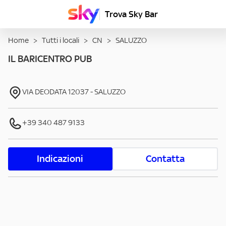
Trova Sky Bar
Home
>
Tutti i locali
>
CN
>
SALUZZO
IL BARICENTRO PUB
VIA DEODATA
12037
-
SALUZZO
+39 340 487 9133
Indicazioni
Contatta