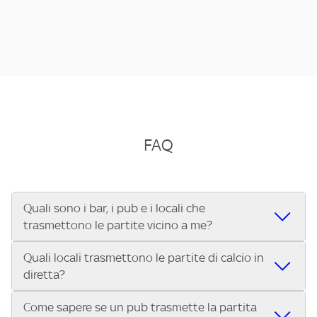
FAQ
Quali sono i bar, i pub e i locali che
trasmettono le partite vicino a me?
Quali locali trasmettono le partite di calcio in
Se cerchi un bar, pub, ristorante o locale vicino a te per
diretta?
vedere le partite di Serie A ENILIVE, la Serie C Sky Wifi, la
UEFA Champions League, la UEFA Europa League, la UEFA
Come sapere se un pub trasmette la partita
Vuoi sapere quali bar, pub o ristoranti mostrano le partite
Conference League, il Tennis, la Formula 1®, la MotoGP™ e