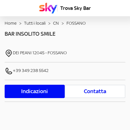
Trova Sky Bar
Home
>
Tutti i locali
>
CN
>
FOSSANO
BAR INSOLITO SMILE
DEI PEANI
12045
-
FOSSANO
+39 349 238 5542
Indicazioni
Contatta