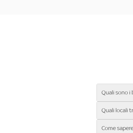
Quali sono i 
Se cerchi un ba
Quali locali 
ENILIVE, la Se
Conference Lea
Vuoi sapere qu
Come sapere 
Sky Bar ti aiut