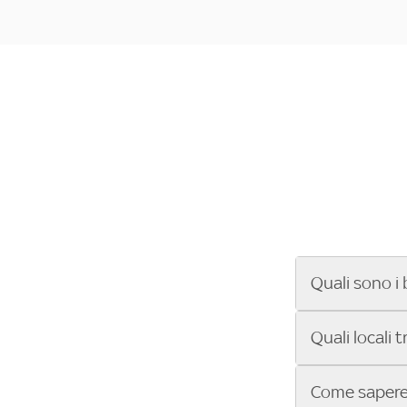
Quali sono i 
Se cerchi un ba
Quali locali 
ENILIVE, la Se
Conference Lea
Vuoi sapere qu
Come sapere 
Sky Bar ti aiut