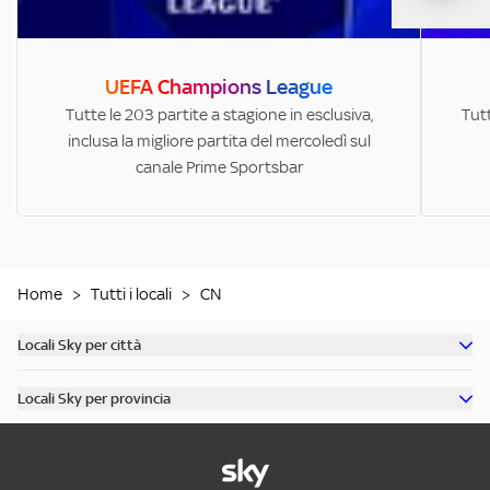
UEFA Champions League
Tutte le 203 partite a stagione in esclusiva,
Tutt
inclusa la migliore partita del mercoledì sul
canale Prime Sportsbar
Home
>
Tutti i locali
>
CN
Locali Sky per città
Scopri tutti i bar di Milano
Locali Sky per provincia
Scopri tutti i bar di Roma
Scopri tutti i bar in provincia di Milano
Scopri tutti i bar di Torino
Scopri tutti i bar in provincia di Roma
Scopri tutti i bar di Napoli