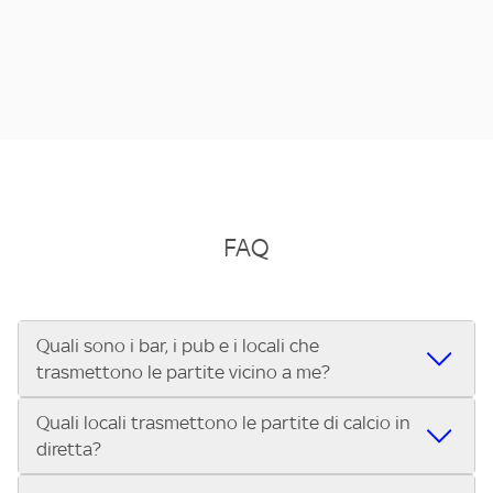
FAQ
Quali sono i bar, i pub e i locali che
trasmettono le partite vicino a me?
Quali locali trasmettono le partite di calcio in
Se cerchi un bar, pub, ristorante o locale vicino a te per
diretta?
vedere le partite di Serie A ENILIVE, la Serie C Sky Wifi, la
UEFA Champions League, la UEFA Europa League, la UEFA