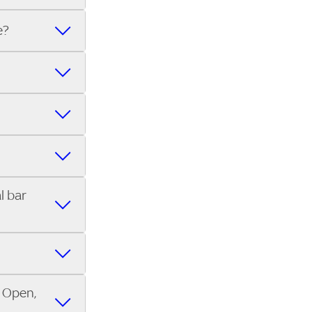
 il meglio
altri tifosi.
ove vedere il
squadra è
e?
cini a te
tch. Ti
 Bar per
he
tuo indirizzo
 su Trova Sky
Serie C.
indirizzo su
l bar
EFA Champions
rence League.
 che
diretta.
S Open,
ino che