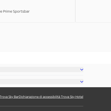
ale Prime Sportsbar
 Trova Sky Bar
Dichiarazione di accessibilità Trova Sky Hotel