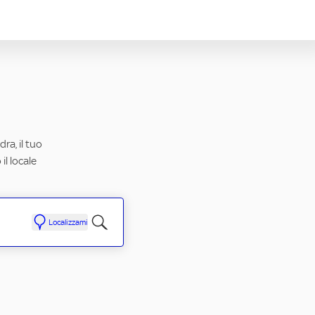
ra, il tuo
il locale
Localizzami