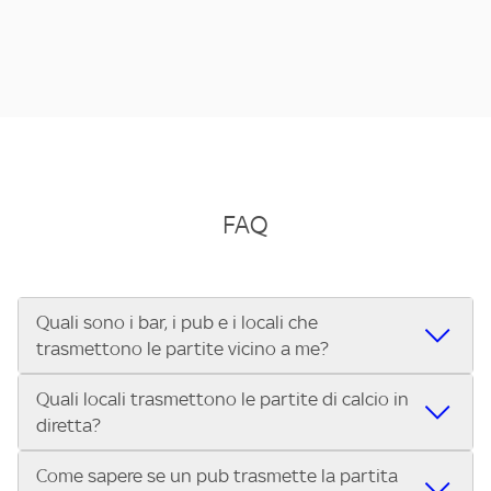
FAQ
Quali sono i bar, i pub e i locali che
trasmettono le partite vicino a me?
Quali locali trasmettono le partite di calcio in
Se cerchi un bar, pub, ristorante o locale vicino a te per
diretta?
vedere le partite di Serie A ENILIVE, la Serie C Sky Wifi, la
UEFA Champions League, la UEFA Europa League, la UEFA
Come sapere se un pub trasmette la partita
Vuoi sapere quali bar, pub o ristoranti mostrano le partite
Conference League, il Tennis, la Formula 1®, la MotoGP™ e